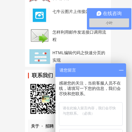
七牛云图片上传接口调用流程
在线咨询
小叶
怎样利用邮件发送接口调用流
程
HTML编辑代码之快速分页的
实现
请您留言
联系我们
感谢您的关注，当前客服人员不在
请扫二维码联系客服
线，请填写一下您的信息，我们会
尽快和您联系。
854221200@qq.com
185-3825-9583
QQ客服
关于
·
招聘
·
案例中心
·
网站地图