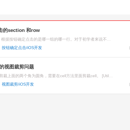
ection 和row
分组的tableview cell上面有按钮，根据按钮确定点击的是哪一组的哪一行。对于初学者来说不好判断
·
按钮确定点击/iOS开发
iew 的视图裁剪问题
collection view剪裁成特定样式，剪裁上面的两个角为圆角，需要在cell方法里面剪裁cell。 [Utile setrangeView:cell]; 不能使用 [Utile setrangeView:cell.contentView];会导致cell的宽度和高度也被剪裁
·
视图裁剪/iOS开发