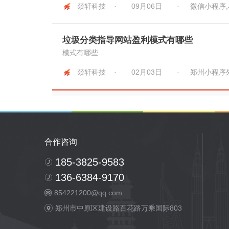
燚轩科技 ·
09月06日
·
微信小程序
垃圾分类指导网站盈利模式有哪些
模式有哪些...
燚轩科技 ·
02月03日
·
郑州小程序
合作咨询
185-3825-9583
136-6384-9170
854221200@qq.com
郑州市中原区建设路百花路万乘国际803