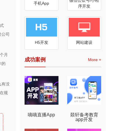
微信公众号/小程
手机App
序开发
式
发公司
H5开发
网站建设
个月
成功案例
More +
作的
么有没
在规
嘀嘀直播App
燚轩备考教育
app开发