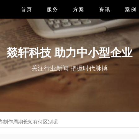
首页
服务
方案
资讯
案例
APP开发
APP案
小程序开发
小程序案
燚轩科技 助力中小型企业
微信开发
系统案
关注行业新闻 把握时代脉搏
H5开发
网站案
网站设计
序制作周期长短有何区别呢