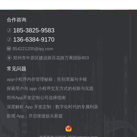
合作咨询
185-3825-9583
136-6384-9170
854221200@qq.com
郑州市中原区建设路百花路万乘国际803
常见问题
app小程序内存管理秘籍：告别泄漏与卡顿
探索用户与 app 小程序交互方式的创新与实践
郑州App开发定制公司选择指南
深度解析 App 开发定制：数字化时代的专属利器
影视 App：开启便捷娱乐新篇