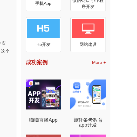
微信公众号/小程
手机App
序开发
小应
H5开发
网站建设
，这个
成功案例
More +
嘀嘀直播App
燚轩备考教育
app开发