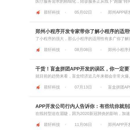
医疗服务需求的精细化，陪诊服务正从线下“跑腿”转向
燚轩科技 ·
05月02日
·
郑州APP研
郑州小程序开发专家带你了解小程序的适用
了小程序的强大，那么小程序的适用性有多广你了解过
燚轩科技 ·
08月08日
·
郑州小程序
干货！盲盒拼团APP开发的误区，你一定要
就目前的趋势来看，盲盒经济近几年来都会非常火爆。
燚轩科技 ·
07月13日
·
盲盒拼团APP
APP开发公司行内人告诉你：有些坑你就别
在线转型迫在眉睫，因为2020新冠肺炎的影响，加速
燚轩科技 ·
11月06日
·
郑州APP开