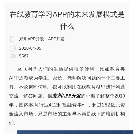
在线教育学习APP的未来发展模式是
什么
郑州APP开发，APP开发
2020-04-05
5587
互联网为人们
的生活
提供很多便利，比如教育类
APP
逐渐成为学生、家长、老师解决问题的一个主要工
具。不论何时何地，都可以利用在线教育
APP
进行沟通
交流，解答问题
。
据
郑州
APP
开发
的小编了解
整个
201
9
年，国内教育行业
412
起投融资事件，超过
282
亿元资
金流入市场，只是市场的主角早不再是线下的培训机构
们
。