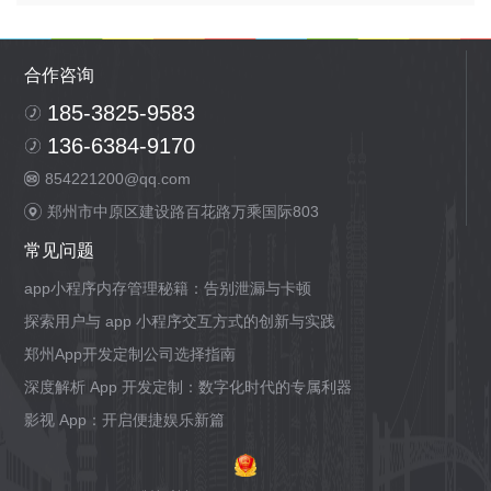
合作咨询
185-3825-9583
136-6384-9170
854221200@qq.com
郑州市中原区建设路百花路万乘国际803
常见问题
app小程序内存管理秘籍：告别泄漏与卡顿
探索用户与 app 小程序交互方式的创新与实践
郑州App开发定制公司选择指南
深度解析 App 开发定制：数字化时代的专属利器
影视 App：开启便捷娱乐新篇