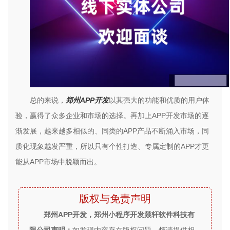
总的来说，
郑州
APP
开发
以其强大的功能和优质的用户体
验，赢得了众多企业和市场的选择。再加上
APP
开发市场的逐
渐发展，越来越多相似的、同类的
APP
产品不断涌入市场，同
质化现象越发严重，所以只有个性打造、专属定制的
APP
才更
能从
APP
市场中脱颖而出。
版权与免责声明
郑州APP开发，郑州小程序开发燚轩软件科技有