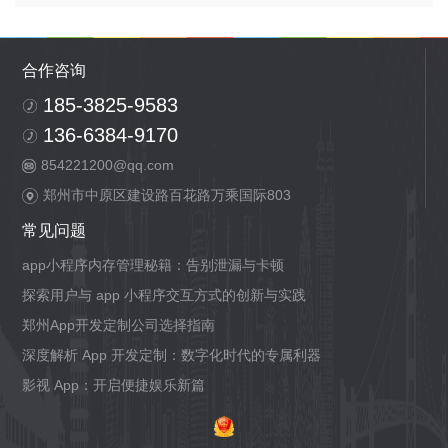
合作咨询
185-3825-9583
136-6384-9170
854221200@qq.com
郑州市中原区建设路百花路万乘国际803
常见问题
app小程序内存管理秘籍：告别泄漏与卡顿
探索用户与 app 小程序交互方式的创新与实践
郑州App开发定制公司选择指南
深度解析 App 开发定制：数字化时代的专属利器
影视 App：开启便捷娱乐新篇