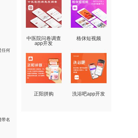
中医院问卷调查
格侎短视频
app开发
过任何
正阳拼购
洗浴吧app开发
携带名