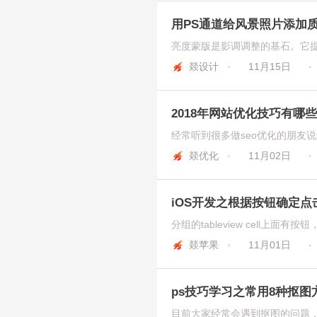
用PS通道给风景照片添加
燚设计 ·
11月15日
2018年网站优化技巧有哪
燚优化 ·
11月02日
iOS开发之根据按钮确定点击的s
燚苹果 ·
11月01日
ps技巧学习之常用8种抠图
目前大家经常会遇到抠图的问题