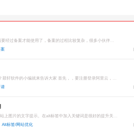
现在在阿里云上面申请的域名必须要经过备案才能使用了，备案的过程比较复杂，很多小伙伴可能还不大清楚备案的流程，那么小编就来为大家介绍一下吧！
备案
阿里云的域名申请流程是什么呢 ？燚轩软件的小编就来告诉大家 首先，，要注册登录阿里云，这这是必须的第一步
申请
用
什么是Alt标签呢?实际上指的是网站上图片的文字提示。在alt标签中加入关键词是很好的提升关键词排名的方法。但是，对于大多数的中小企业的网站运营者来说，也不要乱用Alt标签，过分的添加和图片不相关的关键词
·
Alt标签/网站优化