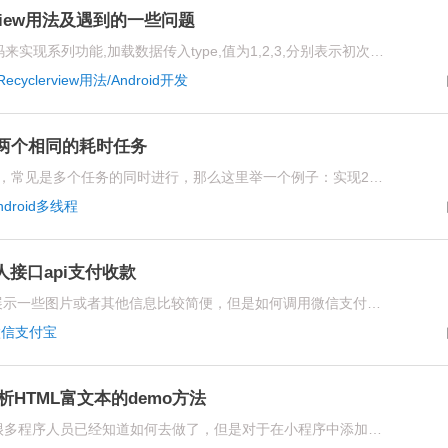
lerview用法及遇到的一些问题
目前通过xrecyclerview的开源代码来实现系列功能,加载数据传入type,值为1,2,3,分别表示初次加载,下拉刷新数据,上拉加载更多数据操作
Recyclerview用法/Android开发
现两个相同的耗时任务
对于Android开发中多线程的应用，常见是多个任务的同时进行，那么这里举一个例子：实现2个窗口同时卖火车票;每个窗口卖100张，卖票速度都是1s/张。具体该如何做呢?
ndroid多线程
人接口api支付收款
对于一般的html语言中，如果要展示一些图片或者其他信息比较简便，但是如何调用微信支付宝app个人接口API支付收款呢?可能大家觉得这根本不可能实现
微信支付宝
析HTML富文本的demo方法
对于开发一款微信小程序来说，很多程序人员已经知道如何去做了，但是对于在小程序中添加解析HTML富文本这个问题其实很多程序人员还是一知半解，那么下面就由专业的微信小程序开发公司燚轩科技来为大家分析解答一下吧。