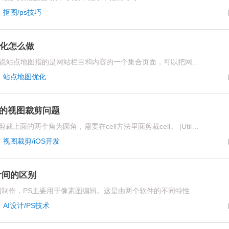
·
抠图/ps技巧
优化怎么做
站点地图又叫做sitemap，简单来说站点地图指的是网站栏目和内容的一个集合页面，可以把网站的栏目和内容汇聚到一个页面，这样的这样的话，这个页面就包含了所有内容和栏目的链接，当蜘蛛抓取到地图的链接的时候就可以抓取到更多的网站内容和栏目的链接
·
站点地图优化
iew 的视图裁剪问题
collection view剪裁成特定样式，剪裁上面的两个角为圆角，需要在cell方法里面剪裁cell。 [Utile setrangeView:cell]; 不能使用 [Utile setrangeView:cell.contentView];会导致cell的宽度和高度也被剪裁
·
视图裁剪/iOS开发
计间的区别
在主要用途上，AI主要用于矢量图制作，PS主要用于像素图编辑。这是由两个软件的不同特性决定的
·
AI设计/PS技术