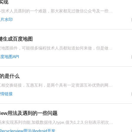
印实现
对于如何在图片上添加水印是许多技术人员遇到的一个难题，那大家都见过微信公众号及一些其他技术平台是可以实现这个功能的，但是对于源码是如何实现的，却没有头绪
图片水印
一键生成百度地图
对于在网站或者网页之内插入百度地图插件，可能很多编程技术人员都知道如何来做，但是做起来所花费的时间都比较长，那么下面跟大家分享一下如何快速调用百度地图API，一件生成百度地图的方法，这种方法适用于任何的编程语言
度地图API
的是什么
友情链接官方给出的概念是网站互相交换链接，互惠互利，是两个具有一定资源互补优势的网站之间的简单合作形式，也就是分别在自己的网站上放上对方网站的关键词和网址链接(实现效果为点击切换或者弹出另一个新的页面)，使得用户可以从合作网站中发现自己的网站，从而达到互相推广的目的。
友情链接
lerview用法及遇到的一些问题
目前通过xrecyclerview的开源代码来实现系列功能,加载数据传入type,值为1,2,3,分别表示初次加载,下拉刷新数据,上拉加载更多数据操作
Recyclerview用法/Android开发