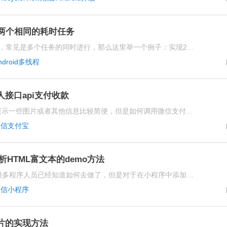
现两个相同的耗时任务
对于Android开发中多线程的应用，常见是多个任务的同时进行，那么这里举一个例子：实现2个窗口同时卖火车票;每个窗口卖100张，卖票速度都是1s/张。具体该如何做呢?
ndroid多线程
人接口api支付收款
对于一般的html语言中，如果要展示一些图片或者其他信息比较简便，但是如何调用微信支付宝app个人接口API支付收款呢?可能大家觉得这根本不可能实现
微信支付宝
析HTML富文本的demo方法
对于开发一款微信小程序来说，很多程序人员已经知道如何去做了，但是对于在小程序中添加解析HTML富文本这个问题其实很多程序人员还是一知半解，那么下面就由专业的微信小程序开发公司燚轩科技来为大家分析解答一下吧。
微信小程序
片的实现方法