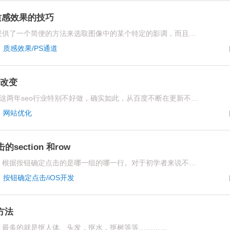
质感效果的技巧
亮度蒙版是影调调整的基石。它提供了一个简便的方法来选取图像中的某个特定的影调，而且此影调随后可以对它进行按需调整，今天郑州app开发公司燚轩科技UI设计师就来跟大家分享用这种方法增加图片质感
·
质感效果/PS通道
些改变
经常听到很多做seo优化的朋友说这两年seo行业特别不好做，确实如此，从百度不断在更新不同新的算法就可以看出来，目前网站优化的核心正在像内容靠拢，这就导致了很多优化人员有疑问了
·
网站优化
ection 和row
分组的tableview cell上面有按钮，根据按钮确定点击的是哪一组的哪一行。对于初学者来说不好判断
·
按钮确定点击/iOS开发
方法
，最多的就是抠人体、头发，抠水，抠树等等…………