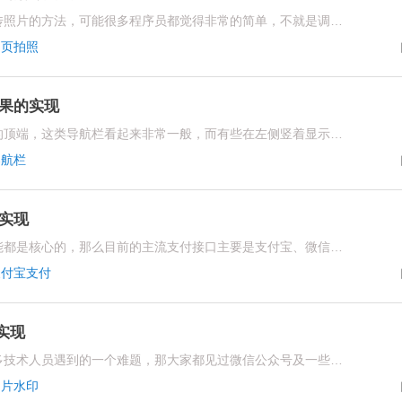
对于如何在网页上进行拍照并上传照片的方法，可能很多程序员都觉得非常的简单，不就是调动一下摄像头开启吗?但是真正实现起来的话会发现，其实并不是这样子的，经过我们多次尝试终于成功了，下面就跟大家分享一下
网页拍照
果的实现
大部分的网站导航栏都是在网页的顶端，这类导航栏看起来非常一般，而有些在左侧竖着显示的导航栏就比较好看一些了，但是今天为大家介绍的是左侧竖条导航栏实现点击出现的效果，也就是刚开始只显示导航，不显示分类栏，而点击导航就可以显示分类栏了
导航栏
实现
对于任何一款软件来说，支付功能都是核心的，那么目前的主流支付接口主要是支付宝、微信和银联卡，而大多数开发技术人员对于如何调用支付宝的支付接口还存在很大的困扰，今天就来跟大家分享一下如何正确调用支付宝支付接口的实现
支付宝支付
印实现
对于如何在图片上添加水印是许多技术人员遇到的一个难题，那大家都见过微信公众号及一些其他技术平台是可以实现这个功能的，但是对于源码是如何实现的，却没有头绪
图片水印