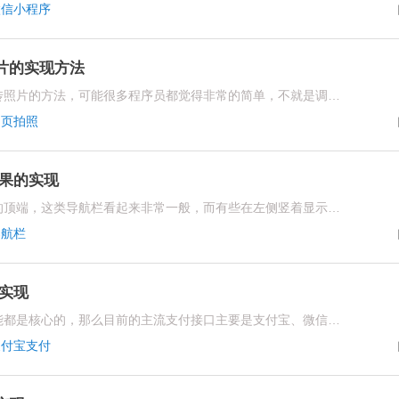
微信小程序
片的实现方法
对于如何在网页上进行拍照并上传照片的方法，可能很多程序员都觉得非常的简单，不就是调动一下摄像头开启吗?但是真正实现起来的话会发现，其实并不是这样子的，经过我们多次尝试终于成功了，下面就跟大家分享一下
网页拍照
果的实现
大部分的网站导航栏都是在网页的顶端，这类导航栏看起来非常一般，而有些在左侧竖着显示的导航栏就比较好看一些了，但是今天为大家介绍的是左侧竖条导航栏实现点击出现的效果，也就是刚开始只显示导航，不显示分类栏，而点击导航就可以显示分类栏了
导航栏
实现
对于任何一款软件来说，支付功能都是核心的，那么目前的主流支付接口主要是支付宝、微信和银联卡，而大多数开发技术人员对于如何调用支付宝的支付接口还存在很大的困扰，今天就来跟大家分享一下如何正确调用支付宝支付接口的实现
支付宝支付