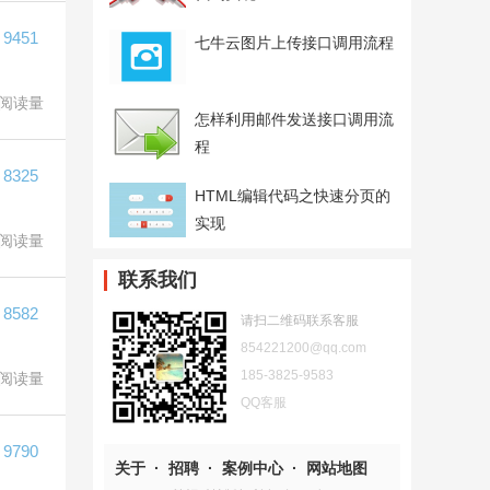
9451
七牛云图片上传接口调用流程
阅读量
怎样利用邮件发送接口调用流
程
8325
HTML编辑代码之快速分页的
实现
阅读量
联系我们
8582
请扫二维码联系客服
854221200@qq.com
185-3825-9583
阅读量
QQ客服
9790
关于
·
招聘
·
案例中心
·
网站地图