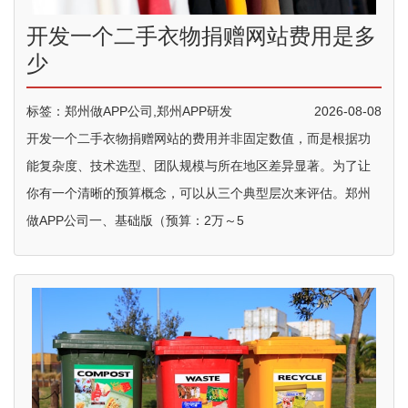
开发一个二手衣物捐赠网站费用是多
少
标签：郑州做APP公司,郑州APP研发
2026-08-08
开发一个二手衣物捐赠网站的费用并非固定数值，而是根据功
能复杂度、技术选型、团队规模与所在地区差异显著。为了让
你有一个清晰的预算概念，可以从三个典型层次来评估。郑州
做APP公司一、基础版（预算：2万～5