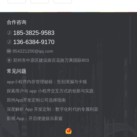
合作咨询
185-3825-9583
136-6384-9170
854221200@qq.com
郑州市中原区建设路百花路万乘国际803
常见问题
app小程序内存管理秘籍：告别泄漏与卡顿
探索用户与 app 小程序交互方式的创新与实践
郑州App开发定制公司选择指南
深度解析 App 开发定制：数字化时代的专属利器
影视 App：开启便捷娱乐新篇