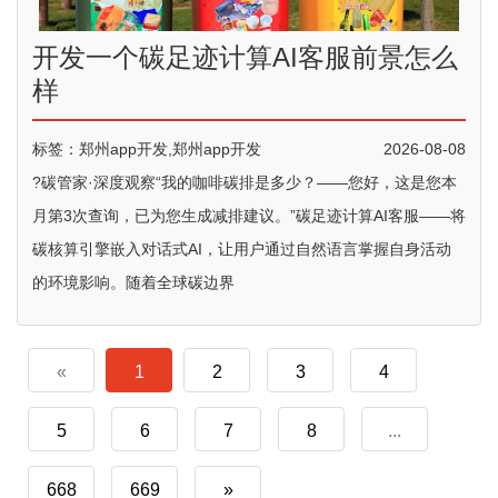
开发一个碳足迹计算AI客服前景怎么
样
标签：郑州app开发,郑州app开发
2026-08-08
?碳管家·深度观察“我的咖啡碳排是多少？——您好，这是您本
月第3次查询，已为您生成减排建议。”碳足迹计算AI客服——将
碳核算引擎嵌入对话式AI，让用户通过自然语言掌握自身活动
的环境影响。随着全球碳边界
«
1
2
3
4
5
6
7
8
...
668
669
»