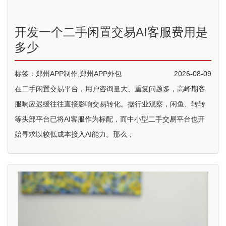
开发一个二手闲置交易AI客服费用是
多少
标签：郑州APP制作,郑州APP外包
2026-08-09
在二手闲置交易平台，用户咨询量大、重复问题多，高峰期客
服响应迟缓往往直接影响交易转化。据行业观察，闲鱼、转转
等头部平台已将AI客服作为标配，而中小型二手交易平台也开
始寻求以较低成本接入AI能力。那么，