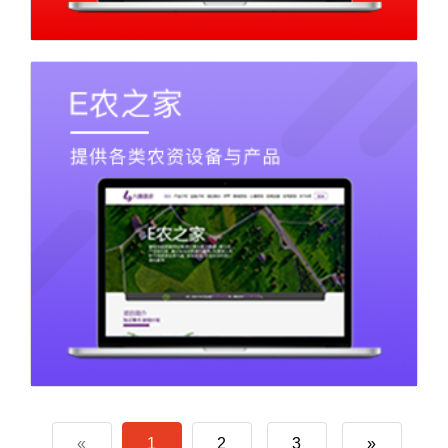
«
1
2
3
»