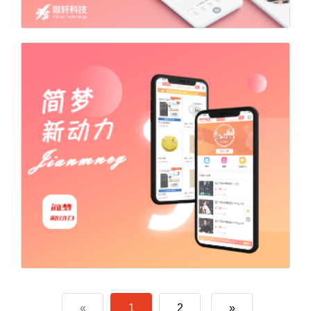
«
1
2
»