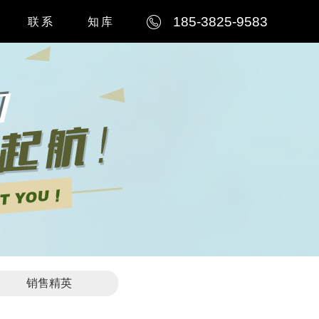
185-3825-9583
联系
知库
例
公司简介
例
联系我们
例
人才招聘
例
销售精英