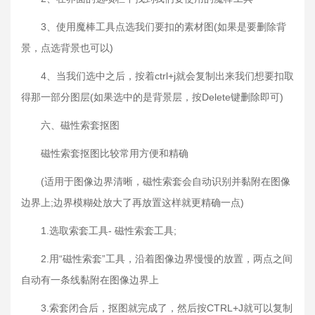
3、使用魔棒工具点选我们要扣的素材图(如果是要删除背
景，点选背景也可以)
4、当我们选中之后，按着ctrl+j就会复制出来我们想要扣取
得那一部分图层(如果选中的是背景层，按Delete键删除即可)
六、磁性索套抠图
磁性索套抠图比较常用方便和精确
(适用于图像边界清晰，磁性索套会自动识别并黏附在图像
边界上;边界模糊处放大了再放置这样就更精确一点)
1.选取索套工具- 磁性索套工具;
2.用“磁性索套”工具，沿着图像边界慢慢的放置，两点之间
自动有一条线黏附在图像边界上
3.索套闭合后，抠图就完成了，然后按CTRL+J就可以复制