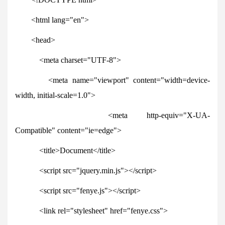
<
html
lang
=
"en"
>
<
head
>
<
meta
charset
=
"UTF-8"
>
<
meta
name
=
"viewport"
content
=
"width=device-
width, initial-scale=1.0"
>
<
meta
http-equiv
=
"X-UA-
Compatible"
content
=
"ie=edge"
>
<
title
>Document</
title
>
<
script
src
=
"jquery.min.js"
></
script
>
<
script
src
=
"fenye.js"
></
script
>
<
link
rel
=
"stylesheet"
href
=
"fenye.css"
>