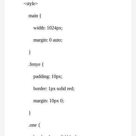
<
style
>
main
{
width
:
1024
px
;
margin
:
0
auto
;
}
.fenye
{
padding
:
10
px
;
border
:
1
px
solid
red;
margin
:
10
px
0
;
}
.one
{