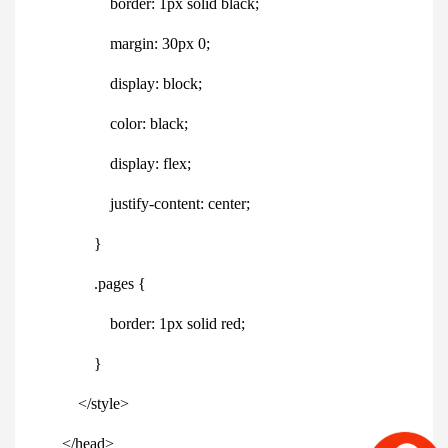
border
:
1
px
solid
black;
margin
:
30
px
0
;
display
:
block
;
color
:
black;
display
:
flex
;
justify-content
:
center;
}
.pages
{
border
:
1
px
solid
red;
}
</
style
>
</
head
>